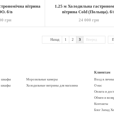
строномічна вітрина
1.25 м Холодильна гастроном
O. б/в
вітрина Cold (Польща). б/
00 грн
24 000 грн
Назад
1
2
3
Вперед
П
Клиентам
е шкафы
Морозильные камеры
Вход в личны
е шкафы
Холодильные витрины для магазина
О нас
Оплата и дос
Обмен и возв
Контакты
Блог Запад Х