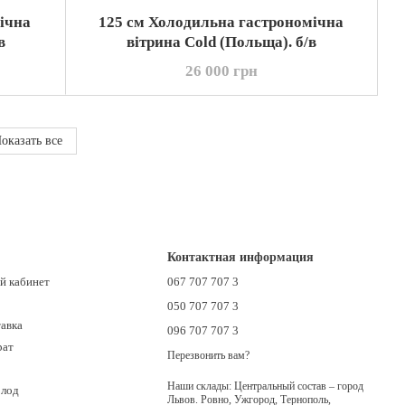
ічна
125 см Холодильна гастрономічна
в
вітрина Cold (Польща). б/в
26 000 грн
оказать все
Контактная информация
й кабинет
067 707 707 3
050 707 707 3
тавка
096 707 707 3
рат
Перезвонить вам?
Наши склады: Центральный состав – город
олод
Львов. Ровно, Ужгород, Тернополь,