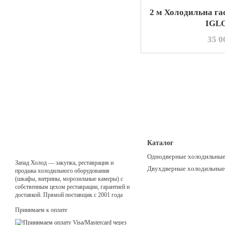
2 м Холодильна га
IGLO
35 0
Каталог
Однодверные холодильны
Запад Холод — закупка, реставрация и
Двухдверные холодильны
продажа холодильного оборудования
(шкафы, витрины, морозильные камеры) с
собственным цехом реставрации, гарантией и
доставкой. Прямой поставщик с 2001 года
Принимаем к оплате