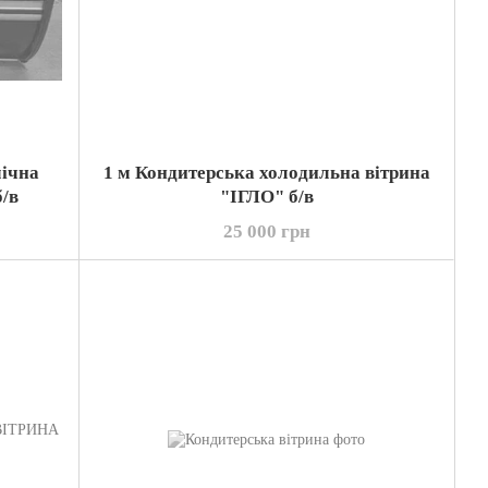
мічна
1 м Кондитерська холодильна вітрина
б/в
"ІГЛО" б/в
25 000 грн