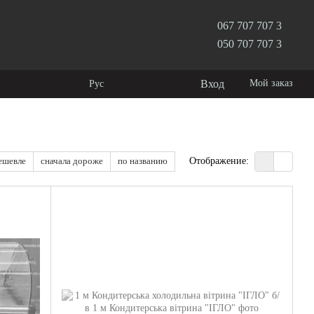
067 707 707 3
050 707 707 3
Вход
Мой заказ
Рус
ешевле
сначала дороже
по названию
Отображение: