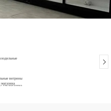
льные витрины
я магазина