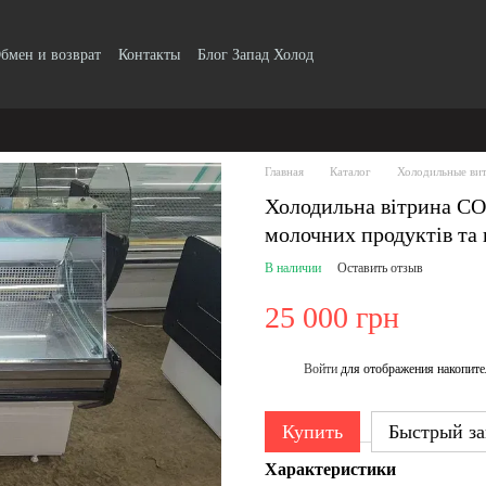
бмен и возврат
Контакты
Блог Запад Холод
Главная
Каталог
Холодильные вит
Холодильна вітрина COL
молочних продуктів та 
В наличии
Оставить отзыв
25 000 грн
Войти
для отображения накопите
%
Купить
Быстрый за
Характеристики