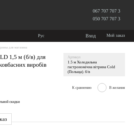
067 707 707 3
050 707 707 3
Вход
Мой заказ
Рус
рины для магазина
D 1,5 м (б/в) для
Артикул
1.5 м Холодильна
ковбасних виробів
гастрономічна вітрина Cold
(Польща). б/в
К сравнению
В желания
льной скидки
каз