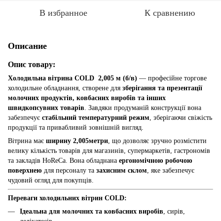
В избранное
К сравнению
Описание
Опис товару:
Холодильна вітрина COLD 2,005 м (б/в)
— професійне торгове
холодильне обладнання, створене для
зберігання та презентації
молочних продуктів, ковбасних виробів та інших
швидкопсувних товарів
. Завдяки продуманій конструкції вона
забезпечує
стабільний температурний режим
, зберігаючи свіжість
продукції та привабливий зовнішній вигляд.
Вітрина має
ширину 2,005метри
, що дозволяє зручно розмістити
велику кількість товарів для магазинів, супермаркетів, гастрономів
та закладів HoReCa. Вона обладнана
ергономічною робочою
поверхнею
для персоналу та
захисним склом
, яке забезпечує
чудовий огляд для покупців.
Переваги холодильних вітрин COLD:
Ідеальна для молочних та ковбасних виробів
, сирів,