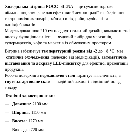
Холодильна вітрина РОСС
SIENA— це сучасне торгове
обладнання, створене для ефективної демонстрації та зберігання
гастрономічних товарів, м’яса, сирів, риби, кулінарії та
напівфабрикатів.
Модель довжиною 210
см
поєднує стильний дизайн, компактність і
високу функціональність — чудовий вибір для магазинів,
супермаркетів, кафе та маркетів із обмеженим простором.
Вітрина забезпечує
температурний режим від -2 до +8 °C
, має
статичне охолодження
(залежно від модифікації),
автоматичне
відтаювання
та
яскраву LED-підсвітку
для ефектної презентації
продукції.
Робоча поверхня з
нержавіючої сталі
гарантує гігієнічність, а
гнуте загартоване скло
— надійний захист і відмінний огляд
товару.
Технічні характеристики:
Довжина:
2100 мм
Ширина:
1150 мм
Висота:
1270 мм
Викладка 720 мм