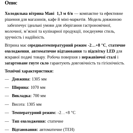
Опис
Холодильна вітрина Маві 1,3 м б/в
— компактне та ефективне
рішення для магазинів, кафе й міні-маркетів. Модель довжиною
забезпечує ідеальні умови для зберігання гастрономічної,
молочної, м’ясної та кулінарної продукції, поєднуючи стиль,
зручність і надійність.
Вітрина має
середньотемпературний режим -2…+8 °C
,
статичне
охолодження
,
автоматичне відтаювання
та
підсвітку LED
для
яскравої подачі товару. Робоча поверхня з
нержавіючої сталі
і
загартоване гнуте скло
гарантують довговічність та гігієнічність.
Технічні характеристики:
Довжина:
1305 мм
Ширина:
1070 мм
Викладка:
700 мм
Висота: 1305 мм
Температурний режим:
-2…+8 °C
Тип охолодження:
статичне
Відтаювання:
автоматичне (ТЕН)