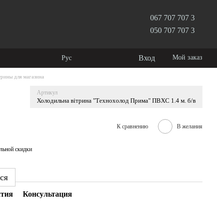
067 707 707 3
050 707 707 3
Вход
Мой заказ
Рус
рины для магазина
Артикул
Холодильна вітрина "Технохолод Прима" ПВХС 1.4 м. б/в
К сравнению
В желания
льной скидки
ся
нтия
Консультация